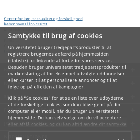
Center for køn, seksualitet og forskellighed
Københavns Universitet
Emil Holms Kanal 2, 2300 København S
Samtykke til brug af cookies
Kontakt:
Center for køn, seksualitet og forskellighed
Universitetet bruger tredjepartsprodukter til at
koen
@
hum
.
ku
.
dk
registrere brugernes adfærd på hjemmesiden
(statistik) for løbende at forbedre vores service.
Desuden bruger universitetet tredjepartsprodukter til
KØBENHAVNS UNIVERSITET
markedsføring af for eksempel udvalgte uddannelser
eller kurser, til at personalisere annoncer og til at
KONTAKT
følge op på effekten af kampagner.
SERVICES
Klik på "Se cookies" for at se en liste over udbyderne
af de forskellige cookies, som kan blive gemt på din
FOR STUDERENDE OG ANSATTE
computer eller mobil, når du bruger universitetets
hjemmeside. Du kan selv vælge om du vil acceptere
JOB OG KARRIERE
eller afslå cookies, og du kan altid ændre dit samtykke
under
Cookie- og privatlivspolitik
som du finder i
NØDSITUATIONER
bunden af hver side.