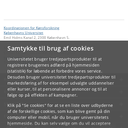
Koordinationen for Kønsforskning
Københavns Universitet
Emil Holms Kanal 2, 2300 København S.
Samtykke til brug af cookies
Kontakt:
Center for køn, seksualitet og forskellighed
koordinationen_koen
@
hum
.
ku
.
dk
Universitetet bruger tredjepartsprodukter til at
Tlf:
+45 35 33 45 28
registrere brugernes adfærd på hjemmesiden
(statistik) for løbende at forbedre vores service.
Desuden bruger universitetet tredjepartsprodukter til
KØBENHAVNS UNIVERSITET
markedsføring af for eksempel udvalgte uddannelser
eller kurser, til at personalisere annoncer og til at
KONTAKT
følge op på effekten af kampagner.
SERVICES
Klik på "Se cookies" for at se en liste over udbyderne
af de forskellige cookies, som kan blive gemt på din
FOR STUDERENDE OG ANSATTE
computer eller mobil, når du bruger universitetets
hjemmeside. Du kan selv vælge om du vil acceptere