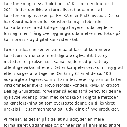
kønsforskning blev afholdt her på KU, men endnu her i
2021 findes der ikke en formaliseret uddannelse i
kønsforskning hverken på BA, KA eller Ph.D niveau . Derfor
har Koordinationen for Kønsforskning - i løbende
konsultationer med kolleger og aftagere - udarbejdet et
forslag til en 1-årig overbygningsuddannelse med fokus på
køn i praksis og digital kønsvidenskab.
Fokus i uddannelsen vil være på at lære at kombinere
kønsteori og metoder med digitale og kvantitative og
metoder i et praksisnært samarbejde med private og
offentlige virksomheder. Det er kompetencer, som i høj grad
efterspørges af aftagerne. Omkring 65 % af de ca. 100
adspurgte aftagere, som vi har interviewet og som omfatter
virksomheder (f.eks. Novo Nordisk Fonden, KMD, Microsoft,
Dell og Grundfoss), forventer således at få behov for denne
nye type videnspiloter, med kendskab til digitale metoder
og kønsforskning og som oversætte denne en til konkret
praksis i HR sammenhæng og i udvikling af nye produkter.
Vi mener, at det er på tide, at KU udbyder en mere
formaliseret uddannelse og bringer sig på linje med andre