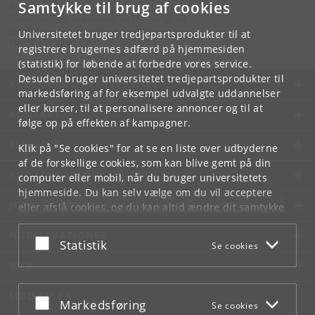
Samtykke til brug af cookies
Kontakt:
Center for køn, seksualitet og forskellighed
koordinationen_koen
@
hum
.
ku
.
dk
Universitetet bruger tredjepartsprodukter til at
Tlf:
+45 35 33 45 28
registrere brugernes adfærd på hjemmesiden
(statistik) for løbende at forbedre vores service.
Desuden bruger universitetet tredjepartsprodukter til
KØBENHAVNS UNIVERSITET
markedsføring af for eksempel udvalgte uddannelser
eller kurser, til at personalisere annoncer og til at
KONTAKT
følge op på effekten af kampagner.
SERVICES
Klik på "Se cookies" for at se en liste over udbyderne
af de forskellige cookies, som kan blive gemt på din
FOR STUDERENDE OG ANSATTE
computer eller mobil, når du bruger universitetets
hjemmeside. Du kan selv vælge om du vil acceptere
JOB OG KARRIERE
eller afslå cookies, og du kan altid ændre dit samtykke
under
Cookie- og privatlivspolitik
som du finder i
NØDSITUATIONER
bunden af hver side.
Acceptér eller afslå
Statistik
Se cookies
Googles privatlivspolitik
WEB
MØD KU PÅ
Acceptér eller afslå
Markedsføring
Se cookies