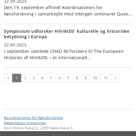
22.09.2025
Den 19. september afholdt Koordinationen for
kønsforskning i samarbejde med Intergen seminaret Quee…
Symposium udforsker HIV/AIDS’ kulturelle og historiske
betydning i Europa
22.09.2025
I september samlede CHAD 40 forskere til The European
Histories of HIV/AIDS – et internationalt…
(nuværende)
Næste
«
1
2
3
4
5
6
7
8
9
10
11
»
Koordinationen for Kønsforskning
Københavns Universitet
Emil Holms Kanal 2, 2300 København S.