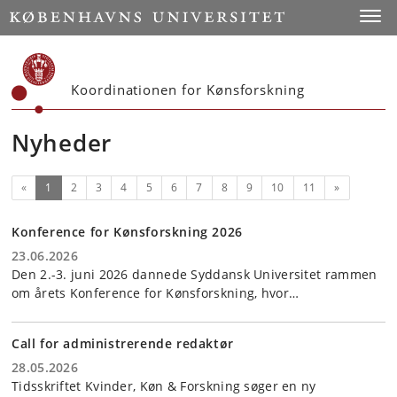
Start
Toggl
Koordinationen for Kønsforskning
Nyheder
(nuværende)
Næste
«
1
2
3
4
5
6
7
8
9
10
11
»
Konference for Kønsforskning 2026
23.06.2026
Den 2.-3. juni 2026 dannede Syddansk Universitet rammen
om årets Konference for Kønsforskning, hvor…
Call for administrerende redaktør
28.05.2026
Tidsskriftet Kvinder, Køn & Forskning søger en ny