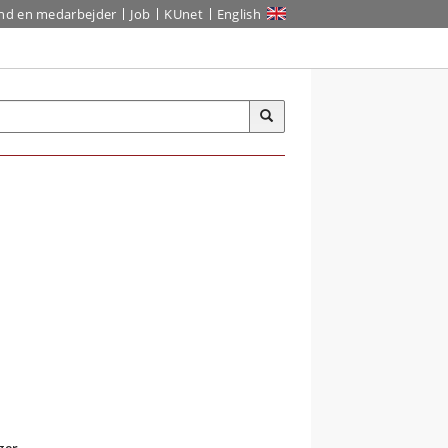
ind en medarbejder
Job
KUnet
English