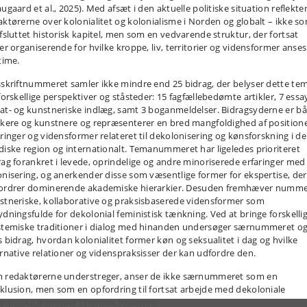
ugaard et al., 2025). Med afsæt i den aktuelle politiske situation reflekte
aktørerne over kolonialitet og kolonialisme i Norden og globalt – ikke s
afsluttet historisk kapitel, men som en vedvarende struktur, der fortsat
ker organiserende for hvilke kroppe, liv, territorier og vidensformer anses
time.
sskriftnummeret samler ikke mindre end 25 bidrag, der belyser dette te
forskellige perspektiver og ståsteder: 15 fagfællebedømte artikler, 7 essa
at- og kunstneriske indlæg, samt 3 boganmeldelser. Bidragsyderne er b
skere og kunstnere og repræsenterer en bred mangfoldighed af positione
aringer og vidensformer relateret til dekolonisering og kønsforskning i d
diske region og internationalt. Temanummeret har ligeledes prioriteret
rag forankret i levede, oprindelige og andre minoriserede erfaringer med
onisering, og anerkender disse som væsentlige former for ekspertise, der
ordrer dominerende akademiske hierarkier. Desuden fremhæver numme
stneriske, kollaborative og praksisbaserede vidensformer som
ydningsfulde for dekolonial feministisk tænkning. Ved at bringe forskelli
stemiske traditioner i dialog med hinanden undersøger særnummeret o
s bidrag, hvordan kolonialitet former køn og seksualitet i dag og hvilke
ernative relationer og videnspraksisser der kan udfordre den.
 redaktørerne understreger, anser de ikke særnummeret som en
klusion, men som en opfordring til fortsat arbejde med dekoloniale
inistiske fremtider i nordisk forskning.