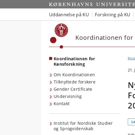
Start
Uddannelse på KU
Forskning på KU
Koordinationen for
Koordinationen for
Koor
Kønsforskning
21.
Om Koordinationen
Tilknyttede forskere
N
Gender Certificate
F
Undervisning
2
Kontakt
S
Institut for Nordiske Studier
og Sprogvidenskab