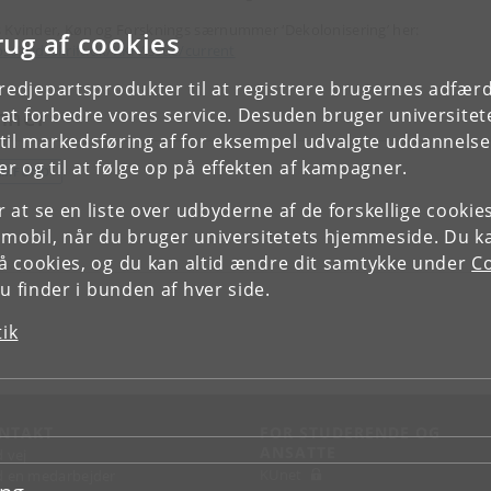
 Kvinder, Køn og Forsknings særnummer ‘Dekolonisering’ her:
rug af cookies
ps://tidsskrift.dk/KKF/issue/current
tredjepartsprodukter til at registrere brugernes adfæ
e at forbedre vores service. Desuden bruger universitet
mner
il markedsføring af for eksempel udvalgte uddannelser e
r og til at følge op på effekten af kampagner.
AMFUND
or at se en liste over udbyderne af de forskellige cooki
 mobil, når du bruger universitetets hjemmeside. Du k
slå cookies, og du kan altid ændre dit samtykke under
Co
 finder i bunden af hver side.
tik
NTAKT
FOR STUDERENDE OG
ANSATTE
d vej
KUnet
d en medarbejder