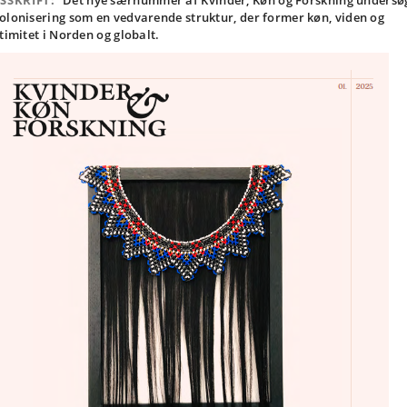
SSKRIFT:
Det nye særnummer af Kvinder, Køn og Forskning undersø
olonisering som en vedvarende struktur, der former køn, viden og
itimitet i Norden og globalt.