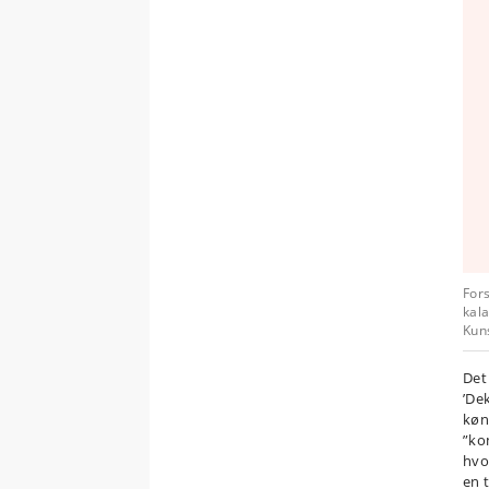
Fors
kal
Kun
Det
’De
køn
”ko
hvo
en 