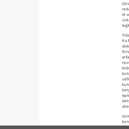
(Gra
red
et 
vir
legi
Tid
fra 
deb
for
erf
nor
bid
kol
udf
kun
bet
epi
det
alt
Som
kon
fem