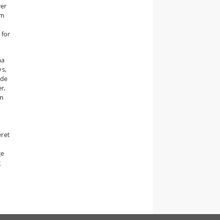
rer
om
 for
ma
ys,
åde
r,
en
ret
ge
g