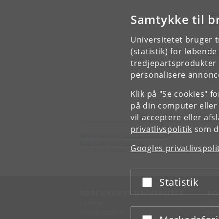
Læs
Samtykke til b
htt
Universitetet bruger 
(statistik) for løbend
E
tredjepartsprodukter t
personalisere annonce
S
Klik på "Se cookies" f
på din computer eller
vil acceptere eller af
privatlivspolitik
som du
Koordinationen for Kønsforskning
Københavns Universitet
Googles privatlivspoli
Emil Holms Kanal 2, 2300 København S.
Statistik
Acceptér eller afslå
KØBENHAVNS UNIVERSITET
KO
Ledelse
Fin
Administration
Fin