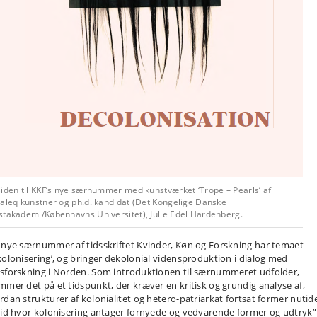
iden til KKF’s nye særnummer med kunstværket ‘Trope – Pearls’ af
aaleq kunstner og ph.d. kandidat (Det Kongelige Danske
stakademi/Københavns Universitet), Julie Edel Hardenberg.
 nye særnummer af tidsskriftet Kvinder, Køn og Forskning har temaet
kolonisering’, og bringer dekolonial vidensproduktion i dialog med
sforskning i Norden. Som introduktionen til særnummeret udfolder,
mmer det på et tidspunkt, der kræver en kritisk og grundig analyse af,
rdan strukturer af kolonialitet og hetero-patriarkat fortsat former nutide
tid hvor kolonisering antager fornyede og vedvarende former og udtryk”