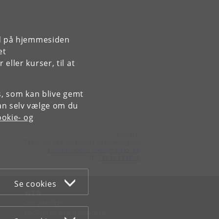
rd på hjemmesiden
et
ller kurser, til at
es, som kan blive gemt
an selv vælge om du
okie- og
Kontakt:
Center for køn, seksualitet og forskellighed
koordinationen_koen
@
hum
.
ku
.
dk
Tlf:
+45 35 33 45 28
Se cookies
WEB
Om websitet
Cookies og privatlivspolitik