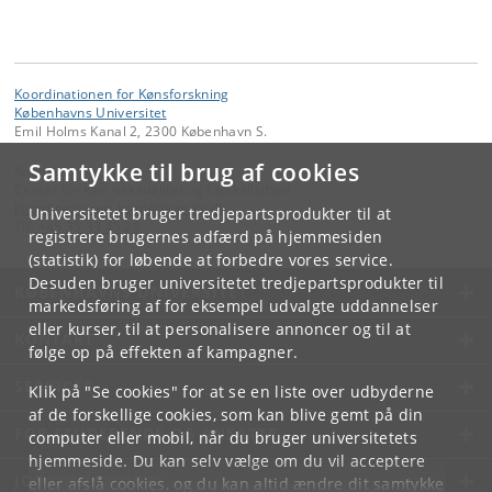
Koordinationen for Kønsforskning
Københavns Universitet
Emil Holms Kanal 2, 2300 København S.
Samtykke til brug af cookies
Kontakt:
Center for køn, seksualitet og forskellighed
koordinationen_koen
@
hum
.
ku
.
dk
Universitetet bruger tredjepartsprodukter til at
Tlf:
+45 35 33 45 28
registrere brugernes adfærd på hjemmesiden
(statistik) for løbende at forbedre vores service.
Desuden bruger universitetet tredjepartsprodukter til
KØBENHAVNS UNIVERSITET
markedsføring af for eksempel udvalgte uddannelser
eller kurser, til at personalisere annoncer og til at
KONTAKT
følge op på effekten af kampagner.
SERVICES
Klik på "Se cookies" for at se en liste over udbyderne
af de forskellige cookies, som kan blive gemt på din
FOR STUDERENDE OG ANSATTE
computer eller mobil, når du bruger universitetets
hjemmeside. Du kan selv vælge om du vil acceptere
JOB OG KARRIERE
eller afslå cookies, og du kan altid ændre dit samtykke