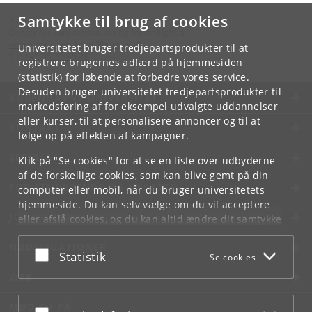
Samtykke til brug af cookies
Kontakt:
Center for køn, seksualitet og forskellighed
koordinationen_koen
@
hum
.
ku
.
dk
Universitetet bruger tredjepartsprodukter til at
Tlf:
+45 35 33 45 28
registrere brugernes adfærd på hjemmesiden
(statistik) for løbende at forbedre vores service.
Desuden bruger universitetet tredjepartsprodukter til
KØBENHAVNS UNIVERSITET
markedsføring af for eksempel udvalgte uddannelser
eller kurser, til at personalisere annoncer og til at
KONTAKT
følge op på effekten af kampagner.
SERVICES
Klik på "Se cookies" for at se en liste over udbyderne
af de forskellige cookies, som kan blive gemt på din
FOR STUDERENDE OG ANSATTE
computer eller mobil, når du bruger universitetets
hjemmeside. Du kan selv vælge om du vil acceptere
JOB OG KARRIERE
eller afslå cookies, og du kan altid ændre dit samtykke
under
Cookie- og privatlivspolitik
som du finder i
NØDSITUATIONER
bunden af hver side.
Acceptér eller afslå
Statistik
Se cookies
Googles privatlivspolitik
WEB
MØD KU PÅ