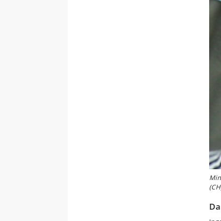
Min
(CH
Da