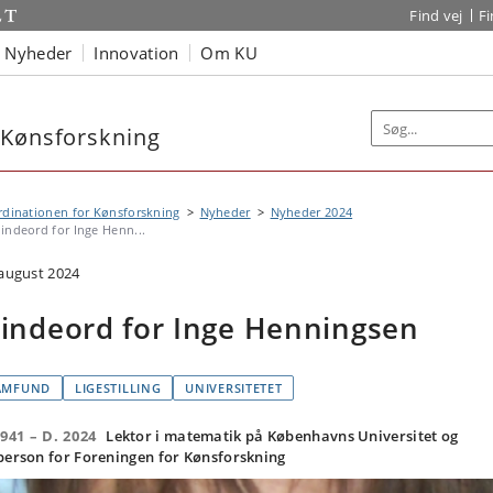
Find vej
F
Nyheder
Innovation
Om KU
 Kønsforskning
dinationen for Kønsforskning
Nyheder
Nyheder 2024
indeord for Inge Henn...
 august 2024
indeord for Inge Henningsen
AMFUND
LIGESTILLING
UNIVERSITETET
1941 – D. 2024
Lektor i matematik på Københavns Universitet og
person for Foreningen for Kønsforskning