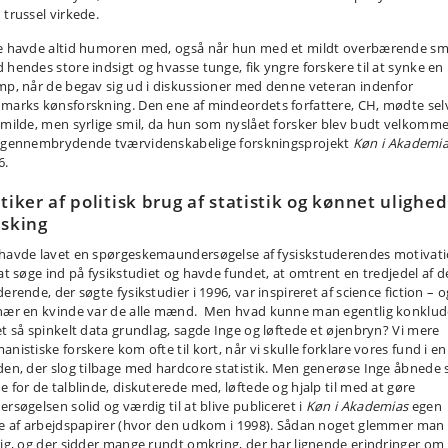
 trussel virkede.
e havde altid humoren med, også når hun med et mildt overbærende smi
 hendes store indsigt og hvasse tunge, fik yngre forskere til at synke en
mp, når de begav sig ud i diskussioner med denne veteran indenfor
marks kønsforskning. Den ene af mindeordets forfattere, CH, mødte sel
 milde, men syrlige smil, da hun som nyslået forsker blev budt velkomme
 gennembrydende tværvidenskabelige forskningsprojekt
Køn i Akademi
6.
itiker af politisk brug af statistik og kønnet ulighed
rsking
havde lavet en spørgeskemaundersøgelse af fysiskstuderendes motivat
 at søge ind på fysikstudiet og havde fundet, at omtrent en tredjedel af d
erende, der søgte fysikstudier i 1996, var inspireret af science fiction – o
nær en kvinde var de alle mænd. Men hvad kunne man egentlig konklud
et så spinkelt data grundlag, sagde Inge og løftede et øjenbryn? Vi mere
nistiske forskere kom ofte til kort, når vi skulle forklare vores fund i en
den, der slog tilbage med hardcore statistik. Men generøse Inge åbnede 
e for de talblinde, diskuterede med, løftede og hjalp til med at gøre
rsøgelsen solid og værdig til at blive publiceret i
Køn i Akademias
egen
ie af arbejdspapirer (hvor den udkom i 1998). Sådan noget glemmer man
rig, og der sidder mange rundt omkring, der har lignende erindringer om