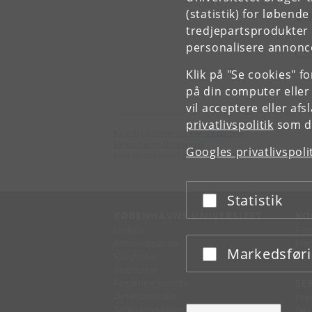
E
(statistik) for løbend
tredjepartsprodukter t
personalisere annonce
S
Klik på "Se cookies" f
på din computer eller
vil acceptere eller af
privatlivspolitik
som du
Koordinationen for Kønsforskning
Københavns Universitet
Googles privatlivspoli
Emil Holms Kanal 2, 2300 København S.
Statistik
Acceptér eller afslå
KØBENHAVNS UNIVERSITET
KO
Ledelse
Fin
Administration
Fin
Markedsfør
Acceptér eller afslå
Fakulteter
Kon
Institutter
Forskningscentre
SE
Dyrehospitaler
Pre
Tandlægeskolen
Des