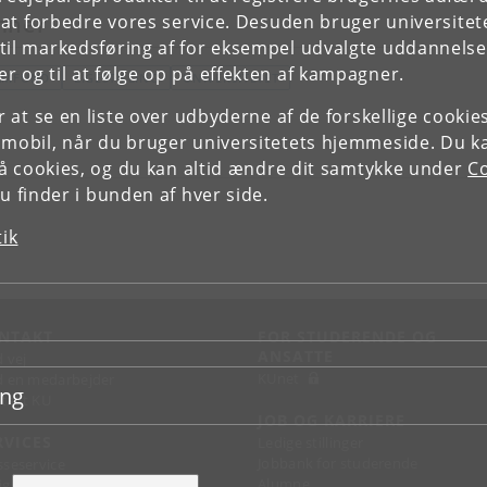
mner
e at forbedre vores service. Desuden bruger universitet
il markedsføring af for eksempel udvalgte uddannelser e
r og til at følge op på effekten af kampagner.
AMFUND
LIGESTILLING
UNIVERSITETET
or at se en liste over udbyderne af de forskellige cooki
 mobil, når du bruger universitetets hjemmeside. Du k
slå cookies, og du kan altid ændre dit samtykke under
Co
 finder i bunden af hver side.
tik
NTAKT
FOR STUDERENDE OG
ANSATTE
d vej
KUnet
d en medarbejder
ing
takt KU
JOB OG KARRIERE
RVICES
Ledige stillinger
Jobbank for studerende
sseservice
Alumne
ignguide