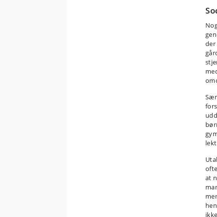
So
Nog
gen
der 
går
stj
med
omd
Sær
for
udd
bør
gym
lek
Uta
ofte
at 
man
men
hend
ikk