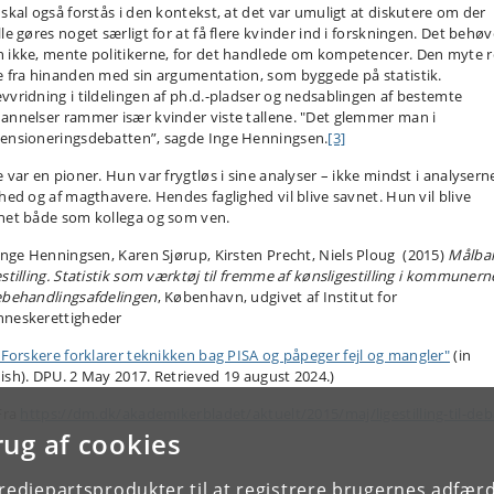
 skal også forstås i den kontekst, at det var umuligt at diskutere om der
lle gøres noget særligt for at få flere kvinder ind i forskningen. Det behø
 ikke, mente politikerne, for det handlede om kompetencer. Den myte 
e fra hinanden med sin argumentation, som byggede på statistik.
vvridning i tildelingen af ph.d.-pladser og nedsablingen af bestemte
annelser rammer især kvinder viste tallene. "Det glemmer man i
ensioneringsdebatten”, sagde Inge Henningsen.
[3]
 var en pioner. Hun var frygtløs i sine analyser – ikke mindst i analysern
ghed og af magthavere. Hendes faglighed vil blive savnet. Hun vil blive
net både som kollega og som ven.
nge Henningsen, Karen Sjørup, Kirsten Precht, Niels Ploug (2015)
Målba
estilling. Statistik som værktøj til fremme af kønsligestilling i kommunern
ebehandlingsafdelingen
, København, udgivet af Institut for
neskerettigheder
"Forskere forklarer teknikken bag PISA og påpeger fejl og mangler"
(in
ish). DPU. 2 May 2017. Retrieved 19 august 2024.)
Fra
https://dm.dk/akademikerbladet/aktuelt/2015/maj/ligestilling-til-deb
rug af cookies
tredjepartsprodukter til at registrere brugernes adfæ