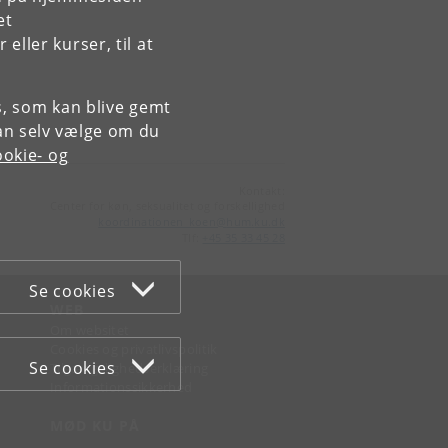
et
ller kurser, til at
es, som kan blive gemt
an selv vælge om du
okie- og
Kontakt:
Center for køn, seksualitet og forskellighed
koordinationen_koen
@
hum
.
ku
.
dk
Tlf:
+45 35 33 45 28
Se cookies
WEB
Om websitet
Cookies og privatlivspolitik
Se cookies
Tilgængelighedserklæring
Informationssikkerhed
MØD KU PÅ