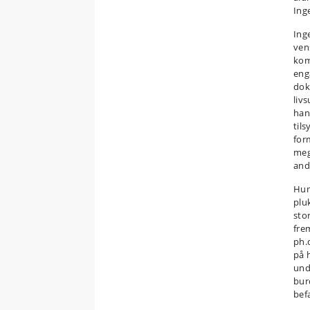
Ing
Ing
ven
kom
eng
dok
liv
han
til
for
meg
and
Hun 
plu
sto
fre
ph.
på 
und
bur
bef