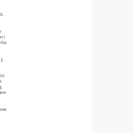
l,
v
n i
a
fra
 i
ion
e
g
ere
sine