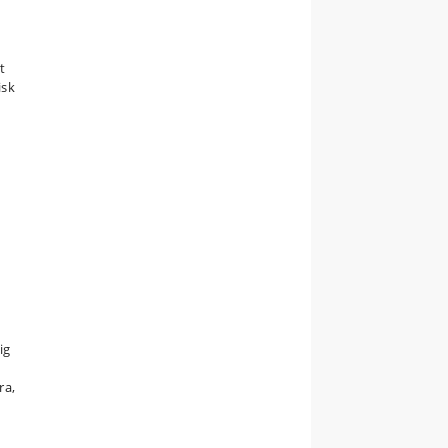
t
isk
ig
ra,