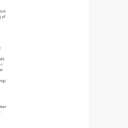
 som
 af
t
DMS
 i
er
logi
lser
t