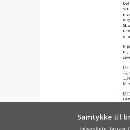
Det
sku
man
Ing
Skæ
udd
dim
Inge
uli
sav
[1]
I
Lig
Lig
Men
[2]
Dan
[3]
Samtykke til b
Universitetet bruger 