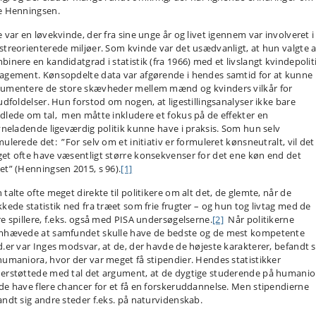
e Henningsen.
e var en løvekvinde, der fra sine unge år og livet igennem var involveret i
streorienterede miljøer. Som kvinde var det usædvanligt, at hun valgte a
binere en kandidatgrad i statistik (fra 1966) med et livslangt kvindepolit
agement. Kønsopdelte data var afgørende i hendes samtid for at kunne
umentere de store skævheder mellem mænd og kvinders vilkår for
sudfoldelser. Hun forstod om nogen, at ligestillingsanalyser ikke bare
dlede om tal, men måtte inkludere et fokus på de effekter en
syneladende ligeværdig politik kunne have i praksis. Som hun selv
mulerede det: ”For selv om et initiativ er formuleret kønsneutralt, vil det
et ofte have væsentligt større konsekvenser for det ene køn end det
et” (Henningsen 2015, s 96).
[1]
talte ofte meget direkte til politikere om alt det, de glemte, når de
kkede statistik ned fra træet som frie frugter – og hun tog livtag med de
re spillere, f.eks. også med PISA undersøgelserne.
[2]
Når politikerne
mhævede at samfundet skulle have de bedste og de mest kompetente
d.er var Inges modsvar, at de, der havde de højeste karakterer, befandt s
humaniora, hvor der var meget få stipendier. Hendes statistikker
erstøttede med tal det argument, at de dygtige studerende på humanio
de have flere chancer for et få en forskeruddannelse. Men stipendierne
andt sig andre steder f.eks. på naturvidenskab.