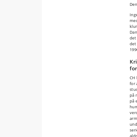
Den
Ing
med
klu
Dan
det
det
199
Kr
fo
CH 
for
stud
på 
på 
huma
ver
arm
unde
ser
ald