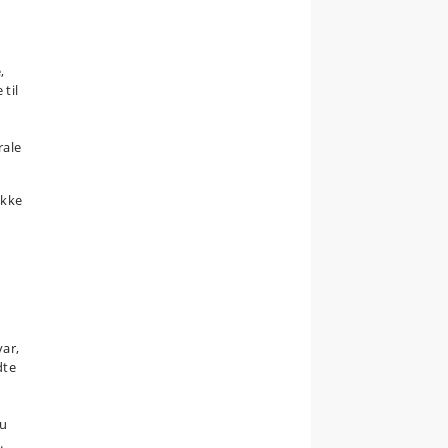
,
 til
n
rale
ikke
s
var,
dte
du
.