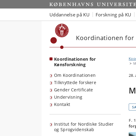
Start
Uddannelse på KU
Forskning på KU
Koordinationen for
Koordinationen for
Koor
M
Kønsforskning
Om Koordinationen
28.
Tilknyttede forskere
M
Gender Certificate
Undervisning
Kontakt
S
F. 
Institut for Nordiske Studier
for
og Sprogvidenskab