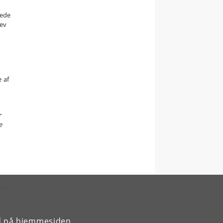
vede
rev
e af
r
e
at/
rd på hjemmesiden