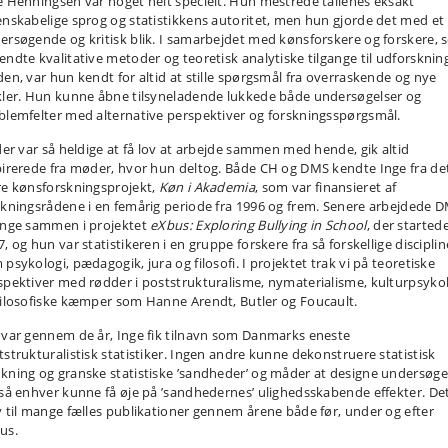
e Henningsen var noget helt specielt. Hun mestrede tallenes eksakt
enskabelige sprog og statistikkens autoritet, men hun gjorde det med et
ersøgende og kritisk blik. I samarbejdet med kønsforskere og forskere,
endte kvalitative metoder og teoretisk analytiske tilgange til udforskning
den, var hun kendt for altid at stille spørgsmål fra overraskende og nye
kler. Hun kunne åbne tilsyneladende lukkede både undersøgelser og
blemfelter med alternative perspektiver og forskningsspørgsmål.
 der var så heldige at få lov at arbejde sammen med hende, gik altid
pirerede fra møder, hvor hun deltog. Både CH og DMS kendte Inge fra de
re kønsforskningsprojekt,
Køn i Akademia
, som var finansieret af
skningsrådene i en femårig periode fra 1996 og frem. Senere arbejdede 
Inge sammen i projektet
eXbus: Exploring Bullying in School
, der startede
, og hun var statistikeren i en gruppe forskere fra så forskellige disciplin
psykologi, pædagogik, jura og filosofi. I projektet trak vi på teoretiske
spektiver med rødder i poststrukturalisme, nymaterialisme, kulturpsyko
filosofiske kæmper som Hanne Arendt, Butler og Foucault.
 var gennem de år, Inge fik tilnavn som Danmarks eneste
tstrukturalistisk statistiker. Ingen andre kunne dekonstruere statistisk
kning og granske statistiske ’sandheder’ og måder at designe undersøge
 så enhver kunne få øje på ’sandhedernes’ ulighedsskabende effekter. De
v til mange fælles publikationer gennem årene både før, under og efter
us.