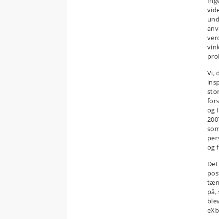
Ing
vid
und
anv
ver
vin
pro
Vi,
ins
sto
for
og 
2007
som 
per
og 
Det
pos
tæn
på,
ble
eXb