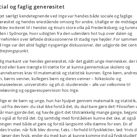
cial og faglig generøsitet
et særligt kendetegnende ved Inge var hendes både sociale og faglige
erøsitet og hendes enestående omsorg for andre. Utallige er de middage
blev inviteret til i hendes og Knuts store villa på Frederiksberg; og turene
den i Sydnorge, hvor udsigten fra den udendørs hot tup over dalen og
ernehimlen over løftede diskussionerne til stadig nye højder. For samme
 Inge var det altid fagligt nysgerrige diskussioner, der udgjorde det cent
rejningspunkt.
lig markant var hendes generøsitet, når det gjaldt unge mennesker, der 
stod eller bare trængte til støtte for at kunne gennemskue skolens og
annelsernes krav til matematisk og statistisk kunnen. Egne børn, andre
n, børns venner, kollegers børn og deres venner – folkeskole- og
nasieelever, universitets- og ph.d.-studerende – alle var velkomne til
tielæsning og opgavesupervision hos Inge.
llige er de børn og unge, hun har hjulpet gennem matematik og statistik,
 ud fra devisen: du skal ikke forstå det, du skal bare gøre det! Filosofien 
når man gjorde det, og havde gjort det tilstrækkelig mange gange, begyn
 også at forstå det. Og samtidig med forståelsen kunne det ske, at også
ingen med både at gøre og forstå langsomt ville dæmre for een. En af
es trusler, når folk blev dovne, f.eks. i forhold til fysiklektier, lød: ’Hvis 
e læser den fysik, ender du med kun at kunne komme ind på fysikstudiet’