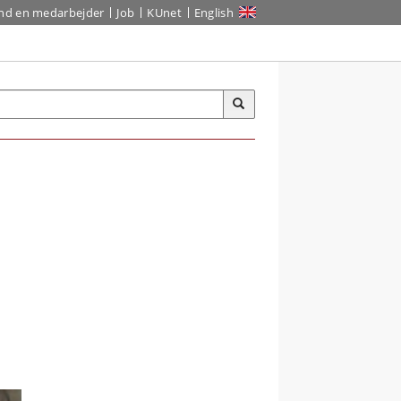
ind en medarbejder
Job
KUnet
English