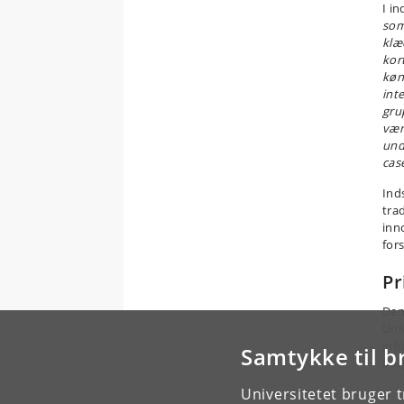
I in
som
klæ
kor
køn
int
gru
være
und
cas
Ind
tra
inn
for
Pr
Den
Uni
inf
Samtykke til b
bor
Universitetet bruger 