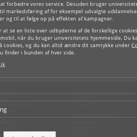
e at forbedre vores service. Desuden bruger universitet
mner
il markedsføring af for eksempel udvalgte uddannelser e
r og til at følge op på effekten af kampagner.
IGESTILLING
UNIVERSITETET
VELFÆRD
GRØN OMSTILLING
or at se en liste over udbyderne af de forskellige cooki
 mobil, når du bruger universitetets hjemmeside. Du k
slå cookies, og du kan altid ændre dit samtykke under
Co
 finder i bunden af hver side.
tik
NTAKT
FOR STUDERENDE OG
ANSATTE
d vej
KUnet
d en medarbejder
ing
takt KU
JOB OG KARRIERE
RVICES
Ledige stillinger
Jobbank for studerende
sseservice
Alumne
ignguide