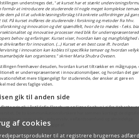
dstillingen understreges det, "
at kurset har et stærkt undervisningsform
 formår at introducere de studerende til nogle meget komplekse temae
de dem på til at udvikle løsningsforslag til konkrete udfordringer på gan
t tid. På kurset indføres de studerende i forskning og metoder fra hhv.
sforskning og innovation og det spændfelt, hvor de to mødes - f.eks. bia
ersektionalitet og innovative processer med blik for underrepræsentere
ppers behov og erfaringer. Kurset viser, hvordan køn og mangfoldighed
 drivkræfter for innovation. (...)
Kurset er en best case ift. hvordan
ervisning i innovation kan kobles til specifikke temaer og hvordan velly
esamarbejde kan organiseres.
"
skriver Maria Shubra Ovesen.
stillingen fremhæver desuden, hvordan kurset tiltrækker en målgruppe, 
ditionelt er underrepræsenteret i innovationsmiljøer, og hvordan det gør
ovationsfeltet mere tilgængeligt for studerende, der ønsker at gøre en
skel med deres faglige viden.
isen gik til anden side
 flotte pris gik i år til Sofie Flensburg og Signe Sophus Lai fra København
versitet. De to kommunikationsforskere har sammen kortlagt de digitale
rastrukturer, som vi alle - erhvervsliv, velfærdssamfund og almindelige
rug af cookies
gere - er blevet dybt afhængige af.
tredjepartsprodukter til at registrere brugernes adfæ