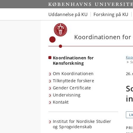
Start
Uddannelse på KU
Forskning på KU
Koordinationen for
Koordinationen for
Koor
S
Kønsforskning
Om Koordinationen
26.
Tilknyttede forskere
S
Gender Certificate
Undervisning
i
Kontakt
L
Institut for Nordiske Studier
og Sprogvidenskab
PR