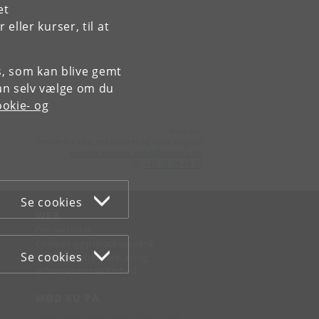
et
ller kurser, til at
es, som kan blive gemt
an selv vælge om du
okie- og
Kontakt:
Center for køn, seksualitet og forskellighed
koordinationen_koen
@
hum
.
ku
.
dk
Tlf:
+45 35 33 45 28
Se cookies
WEB
Om websitet
Cookies og privatlivspolitik
Se cookies
Tilgængelighedserklæring
Informationssikkerhed
MØD KU PÅ