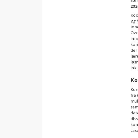
som
202
Koo
og 
Inn
Ove
inn
kom
der
lær
løs
inkl
Kø
Kur
fra
mul
sam
dat
diss
kon
case