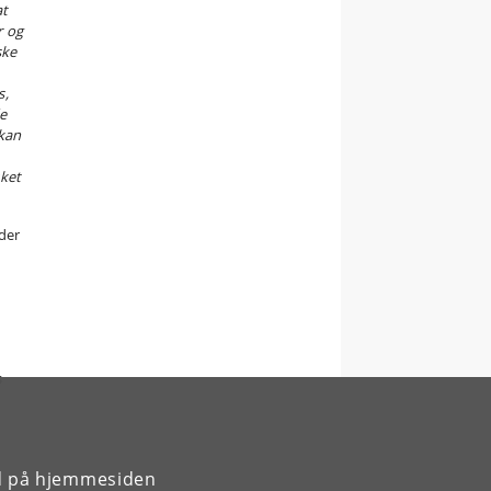
at
r og
ske
s,
de
 kan
kket
der
s
rd på hjemmesiden