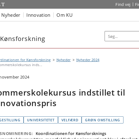
Find vej
F
Nyheder
Innovation
Om KU
 Kønsforskning
dinationen for Kønsforskning
Nyheder
Nyheder 2024
ommerskolekursus inds...
 november 2024
ommerskolekursus indstillet til
nnovationspris
IGESTILLING
UNIVERSITETET
VELFÆRD
GRØN OMSTILLING
ISNOMINERING:
Koordinationen for Kønsforsknings