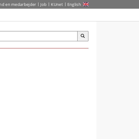
ind en medarbejder
Job
KUnet
English