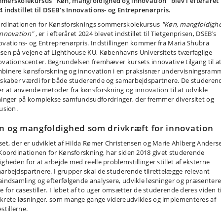
merskolekursus "Køn, mangfoldighed og innovation" blev i efteråret
4 indstillet til DSEB’s Innovations- og Entreprenørpris.
rdinationen for Kønsforsknings sommerskolekursus
"Køn, mangfoldigh
innovation"
, er i efteråret 2024 blevet indstillet til Tietgenprisen, DSEB’s
ovations- og Entreprenørpris. Indstillingen kommer fra Maria Shubra
sen på vejene af Lighthouse KU, Københavns Universitets tværfaglige
ovationscenter. Begrundelsen fremhæver kursets innovative tilgang til a
binere kønsforskning og innovation i en praksisnær undervisningsram
 skaber værdi for både studerende og samarbejdspartnere. De studeren
er at anvende metoder fra kønsforskning og innovation til at udvikle
ninger på komplekse samfundsudfordringer, der fremmer diversitet og
usion.
n og mangfoldighed som drivkræft for innovation
set, der er udviklet af Hilda Rømer Christensen og Marie Ahlberg Anders
 Koordinationen for Kønsforskning, har siden 2018 givet studerende
igheden for at arbejde med reelle problemstillinger stillet af eksterne
arbejdspartnere. I grupper skal de studerende tilrettelægge relevant
aindsamling og efterfølgende analysere, udvikle løsninger og præsenter
e for casestiller. I løbet af to uger omsætter de studerende deres viden ti
krete løsninger, som mange gange videreudvikles og implementeres af
stillerne.