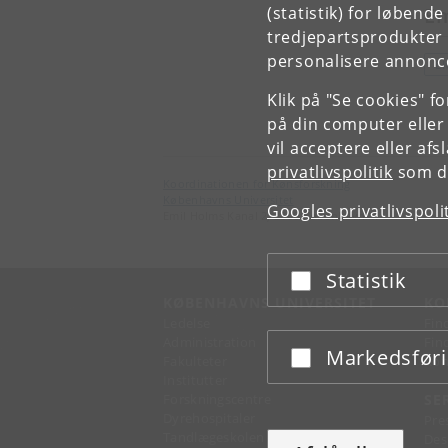
(statistik) for løbend
E
tredjepartsprodukter t
personalisere annonce
L
Klik på "Se cookies" f
på din computer eller
vil acceptere eller af
privatlivspolitik
som du
Koordinationen for Kønsforskning
Københavns Universitet
Googles privatlivspoli
Emil Holms Kanal 2, 2300 København S.
Statistik
Acceptér eller afslå
KØBENHAVNS UNIVERSITET
KO
Ledelse
Fin
Administration
Fin
Markedsfør
Acceptér eller afslå
Fakulteter
Kon
Institutter
Forskningscentre
SE
Dyrehospitaler
Pre
Tandlægeskolen
Des