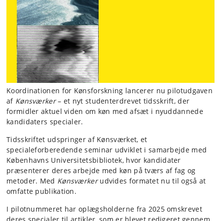
Koordinationen for Kønsforskning lancerer nu pilotudgaven
af
Kønsværker
– et nyt studenterdrevet tidsskrift, der
formidler aktuel viden om køn med afsæt i nyuddannede
kandidaters specialer.
Tidsskriftet udspringer af Kønsværket, et
specialeforberedende seminar udviklet i samarbejde med
Københavns Universitetsbibliotek
, hvor kandidater
præsenterer deres arbejde med køn på tværs af fag og
metoder. Med
Kønsværker
udvides formatet nu til også at
omfatte publikation.
I pilotnummeret har oplægsholderne fra 2025 omskrevet
deres specialer til artikler, som er blevet redigeret gennem