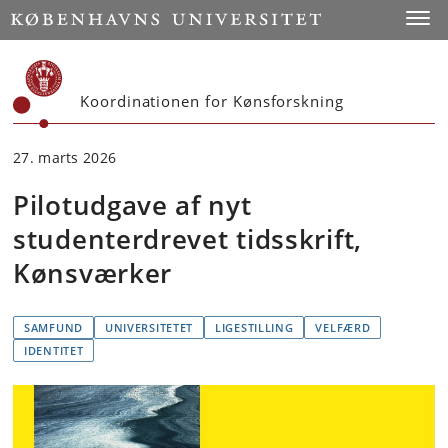
Start
Toggl
Koordinationen for Kønsforskning
27. marts 2026
Pilotudgave af nyt
studenterdrevet tidsskrift,
Kønsværker
SAMFUND
UNIVERSITETET
LIGESTILLING
VELFÆRD
IDENTITET