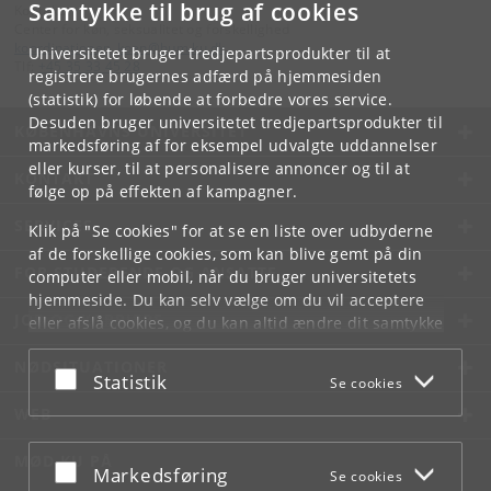
Samtykke til brug af cookies
Kontakt:
Center for køn, seksualitet og forskellighed
koordinationen_koen
@
hum
.
ku
.
dk
Universitetet bruger tredjepartsprodukter til at
Tlf:
+45 35 33 45 28
registrere brugernes adfærd på hjemmesiden
(statistik) for løbende at forbedre vores service.
Desuden bruger universitetet tredjepartsprodukter til
KØBENHAVNS UNIVERSITET
markedsføring af for eksempel udvalgte uddannelser
eller kurser, til at personalisere annoncer og til at
KONTAKT
følge op på effekten af kampagner.
SERVICES
Klik på "Se cookies" for at se en liste over udbyderne
af de forskellige cookies, som kan blive gemt på din
FOR STUDERENDE OG ANSATTE
computer eller mobil, når du bruger universitetets
hjemmeside. Du kan selv vælge om du vil acceptere
JOB OG KARRIERE
eller afslå cookies, og du kan altid ændre dit samtykke
under
Cookie- og privatlivspolitik
som du finder i
NØDSITUATIONER
bunden af hver side.
Acceptér eller afslå
Statistik
Se cookies
Googles privatlivspolitik
WEB
MØD KU PÅ
Acceptér eller afslå
Markedsføring
Se cookies