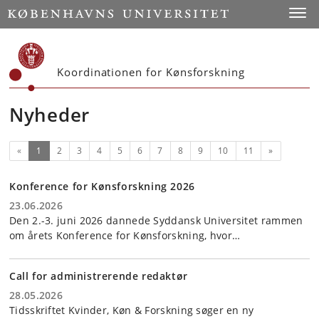
Start
Toggl
Koordinationen for Kønsforskning
Nyheder
(nuværende)
Næste
«
1
2
3
4
5
6
7
8
9
10
11
»
Konference for Kønsforskning 2026
23.06.2026
Den 2.-3. juni 2026 dannede Syddansk Universitet rammen
om årets Konference for Kønsforskning, hvor…
Call for administrerende redaktør
28.05.2026
Tidsskriftet Kvinder, Køn & Forskning søger en ny