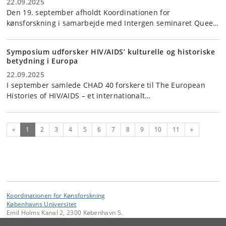
22.09.2025
Den 19. september afholdt Koordinationen for
kønsforskning i samarbejde med Intergen seminaret Quee…
Symposium udforsker HIV/AIDS’ kulturelle og historiske
betydning i Europa
22.09.2025
I september samlede CHAD 40 forskere til The European
Histories of HIV/AIDS – et internationalt…
(nuværende)
Næste
«
1
2
3
4
5
6
7
8
9
10
11
»
Koordinationen for Kønsforskning
Københavns Universitet
Emil Holms Kanal 2, 2300 København S.