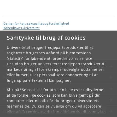
Center for køn, seksualitet og forskellighed
Københavns Universitet
Emil Holms Kanal 2, 2300 København S
Samtykke til brug af cookies
Kontakt:
Center for køn, seksualitet og forskellighed
Universitetet bruger tredjepartsprodukter til at
koen
@
hum
.
ku
.
dk
registrere brugernes adfærd på hjemmesiden
(statistik) for løbende at forbedre vores service.
Desuden bruger universitetet tredjepartsprodukter til
KØBENHAVNS UNIVERSITET
markedsføring af for eksempel udvalgte uddannelser
eller kurser, til at personalisere annoncer og til at
KONTAKT
følge op på effekten af kampagner.
SERVICES
Klik på "Se cookies" for at se en liste over udbyderne
af de forskellige cookies, som kan blive gemt på din
FOR STUDERENDE OG ANSATTE
computer eller mobil, når du bruger universitetets
hjemmeside. Du kan selv vælge om du vil acceptere
JOB OG KARRIERE
eller afslå cookies, og du kan altid ændre dit samtykke