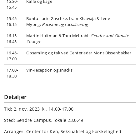
15.30-
Kaffe og kage
15.45
15.45-
Bontu Lucie Guschke, Iram Khawaja & Lene
16.15
Myong:
Racisme og racialisering
16.15-
Martin Hultman & Tara Mehrabi:
Gender and Climate
16.45
Change
16.45-
Opsamling og tak ved Centerleder Mons Bissenbakker
17.00
17.00-
Vin-reception og snacks
18.30
Detaljer
Tid: 2. nov. 2023, kl. 14.00-17.00
Sted: Søndre Campus, lokale 23.0.49
Arrangør: Center for Køn, Seksualitet og Forskellighed