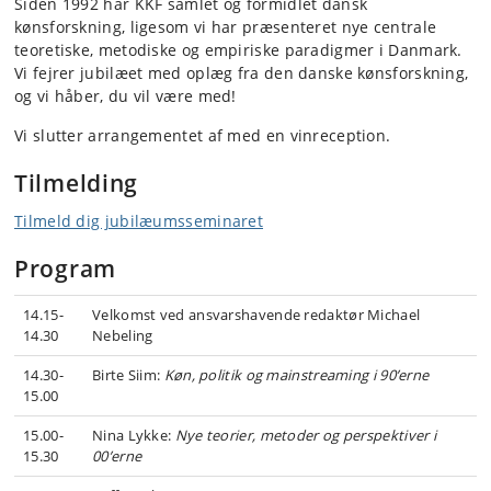
Siden 1992 har KKF samlet og formidlet dansk
kønsforskning, ligesom vi har præsenteret nye centrale
teoretiske, metodiske og empiriske paradigmer i Danmark.
Vi fejrer jubilæet med oplæg fra den danske kønsforskning,
og vi håber, du vil være med!
Vi slutter arrangementet af med en vinreception.
Tilmelding
Tilmeld dig jubilæumsseminaret
Program
14.15-
Velkomst ved ansvarshavende redaktør Michael
14.30
Nebeling
14.30-
Birte Siim:
Køn, politik og mainstreaming i 90’erne
15.00
15.00-
Nina Lykke:
Nye teorier, metoder og perspektiver i
15.30
00’erne