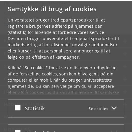
Emil Holms Kanal 2, 2300 København S
Samtykke til brug af cookies
Kontakt:
Center for køn, seksualitet og forskellighed
Universitetet bruger tredjepartsprodukter til at
koen
@
hum
.
ku
.
dk
registrere brugernes adfærd på hjemmesiden
(statistik) for løbende at forbedre vores service.
Desuden bruger universitetet tredjepartsprodukter til
KØBENHAVNS UNIVERSITET
markedsføring af for eksempel udvalgte uddannelser
eller kurser, til at personalisere annoncer og til at
KONTAKT
følge op på effekten af kampagner.
SERVICES
Klik på "Se cookies" for at se en liste over udbyderne
af de forskellige cookies, som kan blive gemt på din
FOR STUDERENDE OG ANSATTE
computer eller mobil, når du bruger universitetets
hjemmeside. Du kan selv vælge om du vil acceptere
JOB OG KARRIERE
eller afslå cookies, og du kan altid ændre dit samtykke
under
Cookie- og privatlivspolitik
som du finder i
NØDSITUATIONER
bunden af hver side.
Acceptér eller afslå
Statistik
Se cookies
Googles privatlivspolitik
WEB
MØD KU PÅ