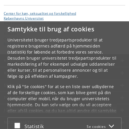
Center for køn, seksualitet og forskellighed
Københavns Universitet
Emil Holms Kanal 2, 2300 København S
Samtykke til brug af cookies
Kontakt:
Center for køn, seksualitet og forskellighed
Universitetet bruger tredjepartsprodukter til at
koen
@
hum
.
ku
.
dk
registrere brugernes adfærd på hjemmesiden
(statistik) for løbende at forbedre vores service.
Desuden bruger universitetet tredjepartsprodukter til
KØBENHAVNS UNIVERSITET
markedsføring af for eksempel udvalgte uddannelser
eller kurser, til at personalisere annoncer og til at
KONTAKT
følge op på effekten af kampagner.
SERVICES
Klik på "Se cookies" for at se en liste over udbyderne
af de forskellige cookies, som kan blive gemt på din
FOR STUDERENDE OG ANSATTE
computer eller mobil, når du bruger universitetets
hjemmeside. Du kan selv vælge om du vil acceptere
JOB OG KARRIERE
eller afslå cookies, og du kan altid ændre dit samtykke
under
Cookie- og privatlivspolitik
som du finder i
NØDSITUATIONER
bunden af hver side.
Acceptér eller afslå
Statistik
Se cookies