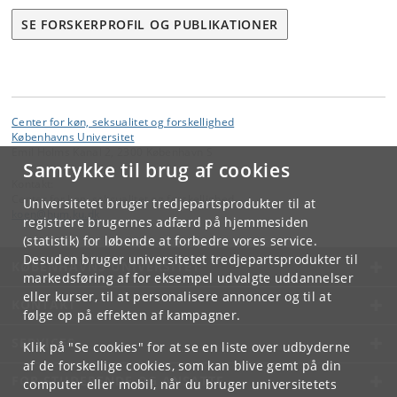
SE FORSKERPROFIL OG PUBLIKATIONER
Center for køn, seksualitet og forskellighed
Københavns Universitet
Emil Holms Kanal 2, 2300 København S
Samtykke til brug af cookies
Kontakt:
Center for køn, seksualitet og forskellighed
Universitetet bruger tredjepartsprodukter til at
koen
@
hum
.
ku
.
dk
registrere brugernes adfærd på hjemmesiden
(statistik) for løbende at forbedre vores service.
Desuden bruger universitetet tredjepartsprodukter til
KØBENHAVNS UNIVERSITET
markedsføring af for eksempel udvalgte uddannelser
eller kurser, til at personalisere annoncer og til at
KONTAKT
følge op på effekten af kampagner.
SERVICES
Klik på "Se cookies" for at se en liste over udbyderne
af de forskellige cookies, som kan blive gemt på din
FOR STUDERENDE OG ANSATTE
computer eller mobil, når du bruger universitetets