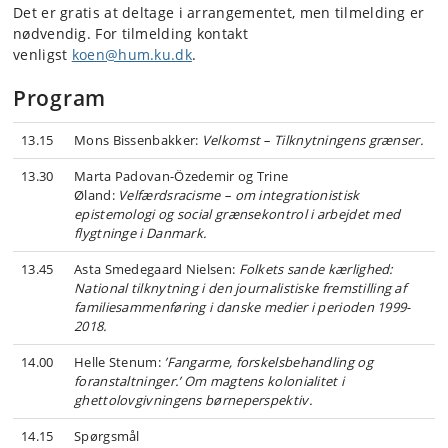
Det er gratis at deltage i arrangementet, men tilmelding er
nødvendig. For tilmelding kontakt
venligst
koen@hum.ku.dk
.
Program
13.15
Mons Bissenbakker:
Velkomst – Tilknytningens grænser.
13.30
Marta Padovan-Özedemir og Trine
Øland:
Velfærdsracisme – om integrationistisk
epistemologi og social grænsekontrol i arbejdet med
flygtninge i Danmark.
13.45
Asta Smedegaard Nielsen:
Folkets sande kærlighed:
National tilknytning i den journalistiske fremstilling af
familiesammenføring i danske medier i perioden 1999-
2018.
14.00
Helle Stenum:
’Fangarme, forskelsbehandling og
foranstaltninger.’ Om magtens kolonialitet i
ghettolovgivningens børneperspektiv.
14.15
Spørgsmål