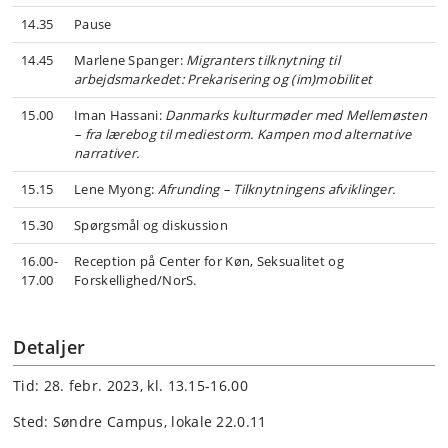
14.35
Pause
14.45
Marlene Spanger:
Migranters tilknytning til
arbejdsmarkedet: Prekarisering og (im)mobilitet
15.00
Iman Hassani:
Danmarks kulturmøder med Mellemøsten
– fra lærebog til mediestorm. Kampen mod alternative
narrativer.
15.15
Lene Myong:
Afrunding – Tilknytningens afviklinger.
15.30
Spørgsmål og diskussion
16.00-
Reception på Center for Køn, Seksualitet og
17.00
Forskellighed/NorS.
Detaljer
Tid: 28. febr. 2023, kl. 13.15-16.00
Sted: Søndre Campus, lokale 22.0.11