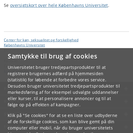
Se
oversigtskort over hele Københavns Universitet
.
Center for køn, seksualitet og forskellighed
Københavns Universitet
Emil Holms Kanal 2, 2300 København S
Samtykke til brug af cookies
Kontakt:
Center for køn, seksualitet og forskellighed
Universitetet bruger tredjepartsprodukter til at
koen
@
hum
.
ku
.
dk
registrere brugernes adfærd på hjemmesiden
(statistik) for løbende at forbedre vores service.
Desuden bruger universitetet tredjepartsprodukter til
KØBENHAVNS UNIVERSITET
markedsføring af for eksempel udvalgte uddannelser
eller kurser, til at personalisere annoncer og til at
KONTAKT
følge op på effekten af kampagner.
SERVICES
Klik på "Se cookies" for at se en liste over udbyderne
af de forskellige cookies, som kan blive gemt på din
FOR STUDERENDE OG ANSATTE
computer eller mobil, når du bruger universitetets