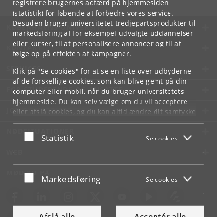
registrere brugernes adfærd på hjemmesiden
(statistik) for løbende at forbedre vores service.
Desuden bruger universitetet tredjepartsprodukter til
KØBENHAVNS UNIVERSITET
markedsføring af for eksempel udvalgte uddannelser
eller kurser, til at personalisere annoncer og til at
KONTAKT
følge op på effekten af kampagner.
SERVICES
Klik på "Se cookies" for at se en liste over udbyderne
af de forskellige cookies, som kan blive gemt på din
FOR STUDERENDE OG ANSATTE
computer eller mobil, når du bruger universitetets
hjemmeside. Du kan selv vælge om du vil acceptere
JOB OG KARRIERE
eller afslå cookies, og du kan altid ændre dit samtykke
under
Cookie- og privatlivspolitik
som du finder i
NØDSITUATIONER
bunden af hver side.
Acceptér eller afslå
Statistik
Se cookies
Googles privatlivspolitik
WEB
MØD KU PÅ
Acceptér eller afslå
Markedsføring
Se cookies
Afslå alle
Acceptér alle