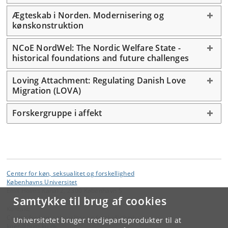
Ægteskab i Norden. Modernisering og
kønskonstruktion
NCoE NordWel: The Nordic Welfare State -
historical foundations and future challenges
Loving Attachment: Regulating Danish Love
Migration (LOVA)
Forskergruppe i affekt
Center for køn, seksualitet og forskellighed
Københavns Universitet
Emil Holms Kanal 2, 2300 København S
Samtykke til brug af cookies
Kontakt:
Center for køn, seksualitet og forskellighed
Universitetet bruger tredjepartsprodukter til at
koen
@
hum
.
ku
.
dk